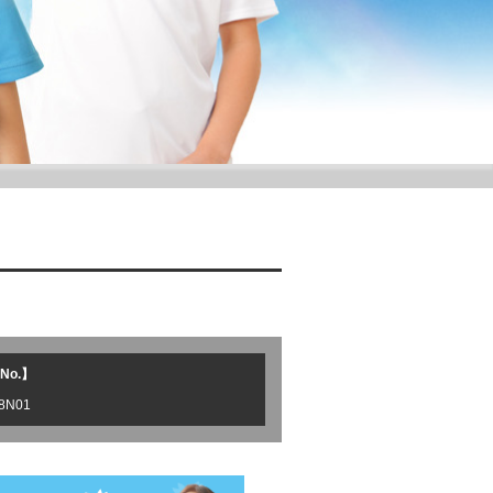
No.】
8N01