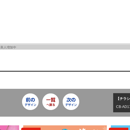
康美人増加中
【チラシ
CB-AD1